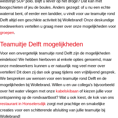
wedstrijd SUP polo. Blijft u liever op het droge? Dat kan met
boogschieten of jeu de boules. Anders gezegd: of u nu een echte
waterrat bent, of eerder een landdier, u vindt voor uw teamuitje rond
Delft altijd een geschikte activiteit bij Wollebrand! Onze deskundige
medewerkers vertellen u graag meer over onze mogelijkheden voor
groepen
.
Teamuitje Delft mogelijkheden
Voor een onvergetelijk teamuitje rond Delft zijn de mogelijkheden
eindeloos! We hebben hierboven al enkele opties genoemd, maar
onze medewerkers kunnen u er natuurlijk nog veel meer over
vertellen! Dit doen zij dan ook graag tijdens een vrijblijvend gesprek.
We bespreken uw wensen voor een teamuitje rond Delft en de
mogelijkheden bij Wollebrand. Willen u en uw collega’s bijvoorbeeld
over het water vliegen met onze
kabelskibaan
of kiezen jullie voor
ontspanning op de rondvaartboot? Wat u ook kiest, de kok van ons
restaurant in Honselersdijk
zorgt met prachtige en smakelijke
creaties voor een schitterende afsluiting van jullie teamuitje bij
Wollebrand!